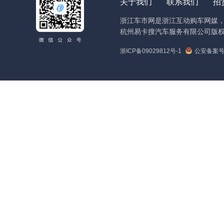
关于我们
联系我们
招
浙江车市网是浙江互动购车网媒
杭州易卡搜汽车服务有限公司版权
浙ICP备09029812号-1
公安备案